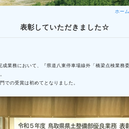
ホー
表彰していただきました☆
完成業務において、『県道八東停車場線外「橋梁点検業務
。
門での受賞は初めてとなりました。